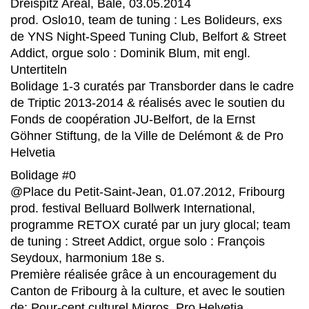
Dreispitz Areal, Bâle, 03.05.2014
prod. Oslo10, team de tuning : Les Bolideurs, exs
de YNS Night-Speed Tuning Club, Belfort & Street
Addict, orgue solo : Dominik Blum, mit engl.
Untertiteln
Bolidage 1-3 curatés par Transborder dans le cadre
de Triptic 2013-2014 & réalisés avec le soutien du
Fonds de coopération JU-Belfort, de la Ernst
Göhner Stiftung, de la Ville de Delémont & de Pro
Helvetia
Bolidage #0
@Place du Petit-Saint-Jean, 01.07.2012, Fribourg
prod. festival Belluard Bollwerk International,
programme RETOX curaté par un jury glocal; team
de tuning : Street Addict, orgue solo : François
Seydoux, harmonium 18e s.
Première réalisée grâce à un encouragement du
Canton de Fribourg à la culture, et avec le soutien
de: Pour-cent culturel Migros, Pro Helvetia,