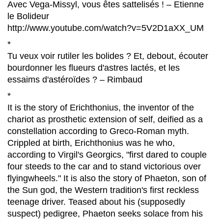
Avec Vega-Missyl, vous êtes sattelisés ! – Etienne
le Bolideur
http://www.youtube.com/watch?v=5V2D1aXX_UM
*
Tu veux voir rutiler les bolides ? Et, debout, écouter
bourdonner les flueurs d'astres lactés, et les
essaims d'astéroïdes ? – Rimbaud
*
It is the story of Erichthonius, the inventor of the
chariot as prosthetic extension of self, deified as a
constellation according to Greco-Roman myth.
Crippled at birth, Erichthonius was he who,
according to Virgil's Georgics, "first dared to couple
four steeds to the car and to stand victorious over
flyingwheels." It is also the story of Phaeton, son of
the Sun god, the Western tradition's first reckless
teenage driver. Teased about his (supposedly
suspect) pedigree, Phaeton seeks solace from his